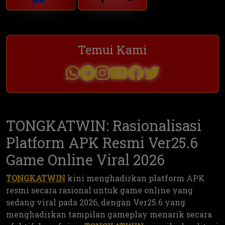
Temui Kami
TONGKATWIN: Rasionalisasi
Platform APK Resmi Ver25.6
Game Online Viral 2026
TONGKATWIN
kini menghadirkan platform APK
resmi secara rasional untuk game online yang
sedang viral pada 2026, dengan Ver25.6 yang
menghadirkan tampilan gameplay menarik secara