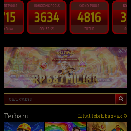
HONGKONG POOLS
SYDNEY POOLS
KOBE POOLS
3634
4816
3187
08 : 53 : 20
TUTUP
06 : 08 : 20
Terbaru
Lihat lebih banyak