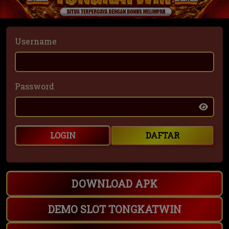
Username
Password
LOGIN
DAFTAR
DOWNLOAD APK
DEMO SLOT TONGKATWIN