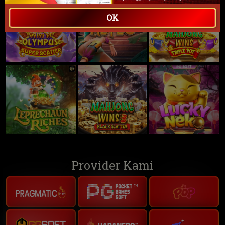
OK
Provider Kami