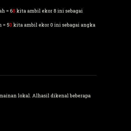
ah = 6
8
kita ambil ekor 8 ini sebagai
 = 5
0
kita ambil ekor 0 ini sebagai angka
ainan lokal. Alhasil dikenal beberapa