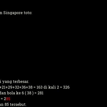
 Singapore toto:
i yang terbesar.
+21+29+32+36+38 = 163 di kali 2 = 326
an bola ke 6 ( 38 ) = 281
 = 2
85
n 85 tersebut.