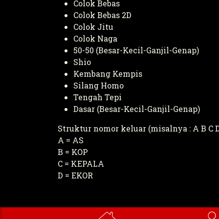
Colok Bebas
Colok Bebas 2D
Colok Jitu
Colok Naga
50-50 (Besar-Kecil-Ganjil-Genap)
Shio
Kembang Kempis
Silang Homo
Tengah Tepi
Dasar (Besar-Kecil-Ganjil-Genap)
Struktur nomor keluar (misalnya : A B C D)
A = AS
B = KOP
C = KEPALA
D = EKOR