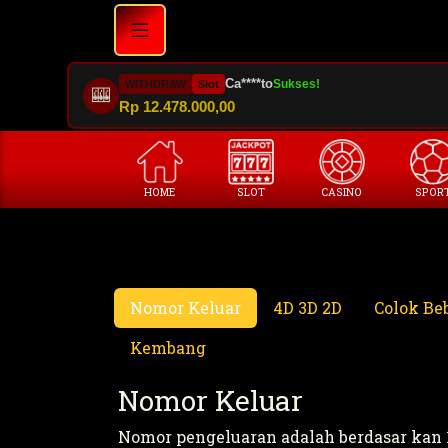
Ca****to
Sukses!
WITHDRAW
Slot
🎰
Rp 12.478.000,00
HOME
SLOT
CASINO
SPOR
Nomor Keluar
4D 3D 2D
Colok Be
Kembang
Nomor Keluar
Nomor pengeluaran adalah berdasar kan 1