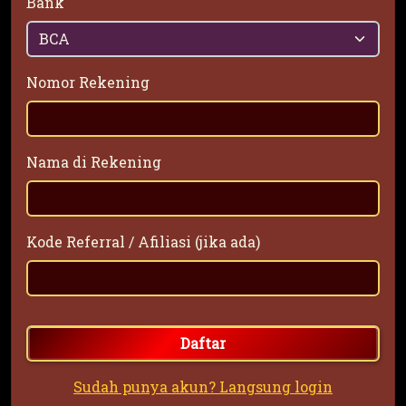
Bank
Nomor Rekening
Nama di Rekening
Kode Referral / Afiliasi (jika ada)
Daftar
Sudah punya akun? Langsung login