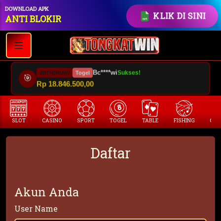
DOWNLOAD APK
KLIK DI SINI
ANTI BLOKIR
Bc****wi
Sukses!
WITHDRAW
Togel
🎯
Rp 18.846.500,00
SLOT
CASINO
SPORT
TOGEL
TABLE
FISHING
COCK
Daftar
Akun Anda
User Name