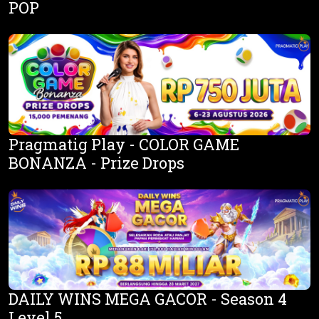
POP
Pragmatig Play - COLOR GAME
BONANZA - Prize Drops
DAILY WINS MEGA GACOR - Season 4
Level 5