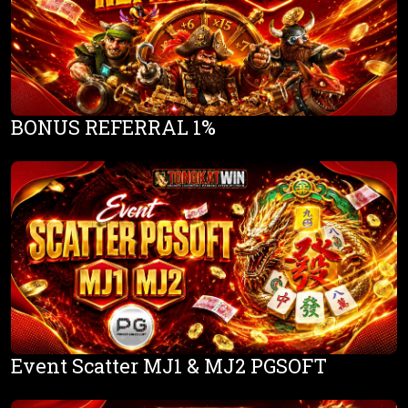
BONUS REFERRAL 1%
Event Scatter MJ1 & MJ2 PGSOFT