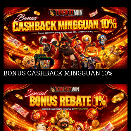
BONUS CASHBACK MINGGUAN 10%