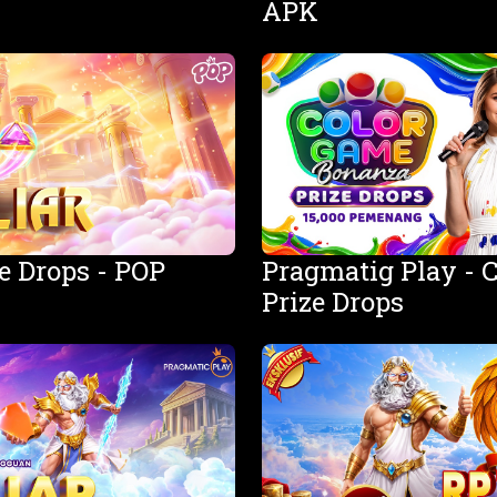
APK
e Drops - POP
Pragmatig Play 
Prize Drops