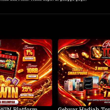
WIN Platform
Gebyar Hadiah To