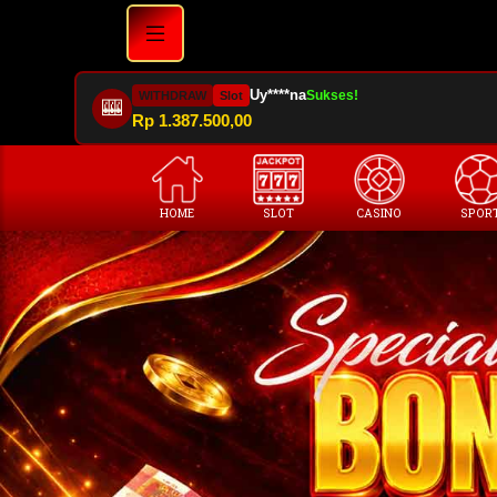
Uy****na
Sukses!
WITHDRAW
Slot
🎰
Rp 1.387.500,00
HOME
SLOT
CASINO
SPOR