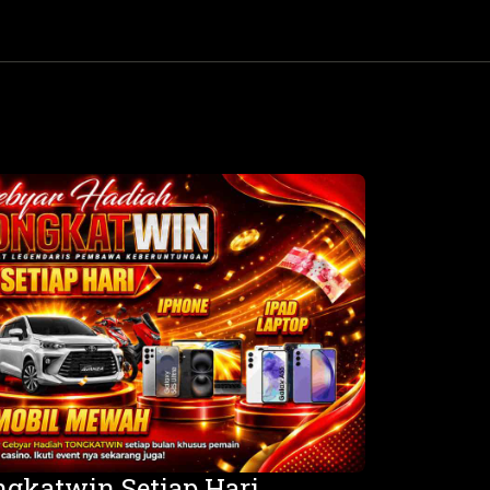
ngkatwin Setiap Hari