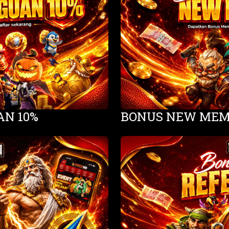
N 10%
BONUS NEW MEM