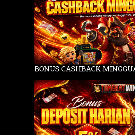
BONUS CASHBACK MINGGUA